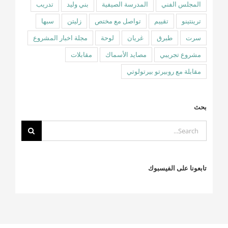
المجلس الفني
المدرسة الصيفية
بني وليد
تدريب
ترينتينو
تقييم
تواصل مع مختص
زليتن
سبها
سرت
طبرق
غريان
لوحة
مجلة اخبار المشروع
مشروع تجريبي
مصايد الأسماك
مقابلات
مقابلة مع روبيرتو بيرتولوتي
بحث
Search
for:
تابعونا على الفيسبوك