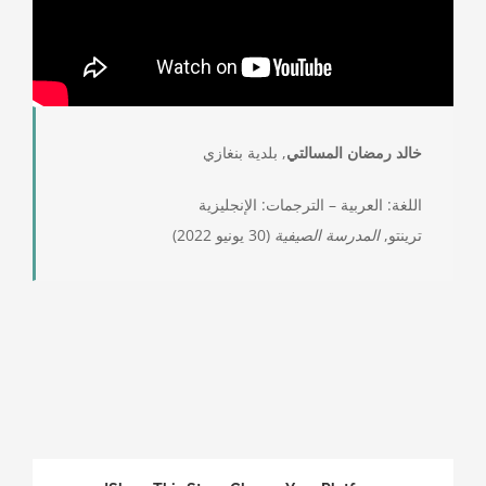
خالد رمضان المسالتي
, بلدية بنغازي
اللغة: العربية – الترجمات: الإنجليزية
ترينتو,
المدرسة الصيفية
(30 يونيو 2022)