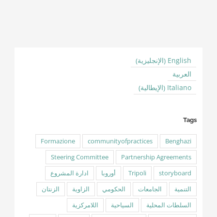
الإنجليزية
English
)
(
العربية
الإيطالية
Italiano
)
(
Tags
Formazione
communityofpractices
Benghazi
Steering Committee
Partnership Agreements
storyboard
Tripoli
أوروبا
ادارة المشروع
التنمية
الجامعات
الحكومي
الزاوية
الزنتان
السلطات المحلية
السياحية
اللامركزية