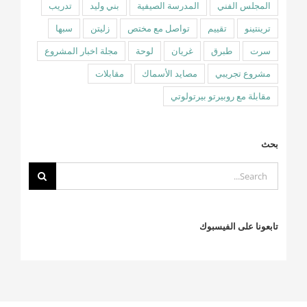
المجلس الفني
المدرسة الصيفية
بني وليد
تدريب
ترينتينو
تقييم
تواصل مع مختص
زليتن
سبها
سرت
طبرق
غريان
لوحة
مجلة اخبار المشروع
مشروع تجريبي
مصايد الأسماك
مقابلات
مقابلة مع روبيرتو بيرتولوتي
بحث
Search
for:
تابعونا على الفيسبوك