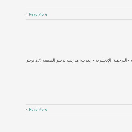
Read More
السيد لوكا دانجيلو شركة دولوميتي باجانيلا للسياحة (ترينتينو، إيطاليا) اللغة: الإيطالية - الترجمة: الإنجليزية - العربية مدرسة ترينتو الصيفية (27 يونيو
Read More