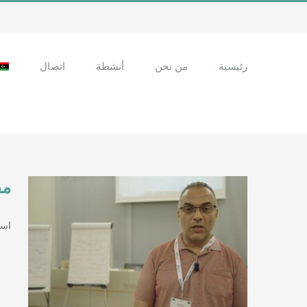
Ski
t
conten
رئيسية
من نحن
أنشطة
اتصال
مق
اسامه الراجحي,