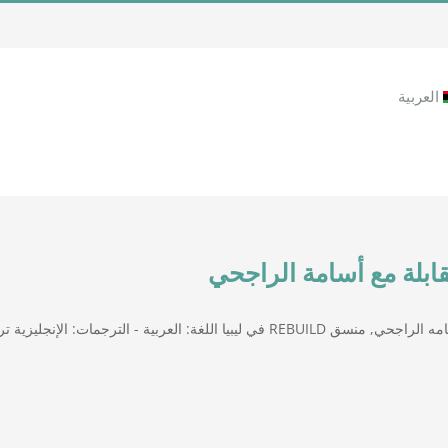
العربية
ابلة مع أسامة الراجحي
 منسق REBUILD في ليبيا اللغة: العربية - الترجمات: الإنجليزية ترينتو, المدرسة الصيفية (30 يونيو 2022)
مقابلة مع أسامة الراجحي
مقابلات بالفيديو