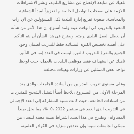
ناهيك عن متابعة الإفصاح عن مشاريع البلدية، ونشر الاشتراطات
اللازمة على صفحات التواصل الخاصة بها تعزيزاً لمبدأ الشفافية
والمحاسبة. صعوبة تفريغ إدارة البلدية لكل المسؤولين عن الإدارات
المعنية بالتدريب في الوقت عينه ولمد أسبوع, إن هذا الأمر من شأنه
أن يعطل العمل البلدي برمته.
ويقترح في هذا الشأن أن يتم التأكيد
على أهمية تخصيص الفترة المسائية فقط للتدريب لضمان وجود
الجميع والتفرغ للتدريب فالعبرة ليست في العدد إنما في التأثير.
ناهيك عن استهداف فقط موظفي البلديات بالعمل، حيث لوحظ
تواجد بعض الممثلين عن وزارات وهيئات مختلفة.
وعلى مستوى تدريب المدربين من أساتذة الجامعات والذي يعد
المرحلة الأولى من المشروع ،يلاحظ أيضاً التمثيل الشحيح للمتدربات
من استاذات الجامعة، حيث كانت نسبة المشاركة إلى العدد الإجمالي
في التدريب الذي انعقد في سبتمبر 2022 ،10%، مما يخل بمبدأ
المساواة ، ونقترح في هذا الصدد اشتراط نسبة معينة للنساء من
ممثلي الجامعات سيما وإن عددهن متزايد في الكوادر العلمية،