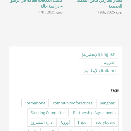
مسار تشاركي لدفن السكك
مكتب العلاقات العامة في ترينتو
تق
الحديدية
– دراسة حالة
سنوا
يونيو 19th, 2025
يونيو 17th, 2025
يونيو 5
الإنجليزية
English
)
(
العربية
الإيطالية
Italiano
)
(
Tags
Formazione
communityofpractices
Benghazi
Steering Committee
Partnership Agreements
storyboard
Tripoli
أوروبا
ادارة المشروع