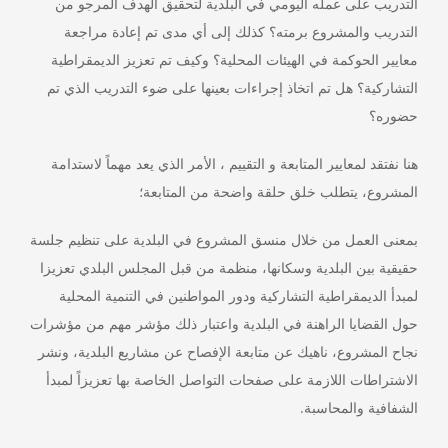
التدريب على عمله اليومي في البلدية لتحقيق الهدف المرجو من
التدريب والمشروع برمته؟ كذلك إلى أي مدى تم إعادة مراجعة
معايير الحوكمة في الهيئات المحلية؟ وكيف تم تعزيز الديمقراطية
التشاركية؟ هل تم اتخاذ إجراءات بعينها على ضوء التدريب الذي تم
حضوره؟
هنا نفتقد لمعايير المتابعة و التقييم ، الأمر الذي يعد مهماً لاستدامة
المشروع، يتطلب خلق حلقة واضحة من المتابعة؛
بمعنى العمل من خلال منسق المشروع في البلدية على تنظيم جلسة
حقيقية بين البلدية وسكانها، منظمة من قبل المجلس البلدي تعزيزا
لمبدأ الديمقراطية التشاركية ودور المواطنين في التنمية المحلية
حول القضايا الراهنة في البلدية واعتبار ذلك مؤشر مهم من مؤشرات
نجاح المشروع، ناهيك عن متابعة الإفصاح عن مشاريع البلدية، ونشر
الاشتراطات اللازمة على صفحات التواصل الخاصة بها تعزيزاً لمبدأ
الشفافية والمحاسبة.