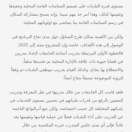
مستوى قدرة البلديات على تصميم السياسات العامة المحلية وتنفيذها
وتقييمها كذلك، وهذا امر جد مهم سيما ،وإنه يسمح بمشاركة السكان
في رسم السياسات العامة بما يتماشى مع اولوياتهم المحلية.
ولكن من الأهمية بمكان طرح التساؤل حول مدى نجاح البرنامج في
الوصول إلى هذه الأهداف، خاصة وإن المشروع ممتد إلى 2025.
فالخطوة الأولى المرتبطة بتدريب أساتذة الجامعات لإعداد مدربين
في قضايا حيوية ذات علاقة بالإدارة المحلية تم تحديدها سلفاً،
والاضطلاع بها بنجاح، وكذلك القيام بتدريب موظفي البلديات تم وفقاً
للرؤية الموضوعة مسبقاً بنجاح أيضاً؛
فلقد قامت كل الجامعات من خلال مدربيها في نقل المعرفة وتدريب
المعنيين بالرفع من قدرات بلدياتهم في تحسين مستوى الخدمات في
بلدياتهم المختلفة كل حسب اختصاصه. ولكن تتبع أثرالنواتج الناجمة
عن التدريب على أداء البلديات فضلاً عن عملية قياسها وتقييمها يعد
غائباً؛ فإلى أي مدى عكس المتدرب خبرته المكتسبة من خلال