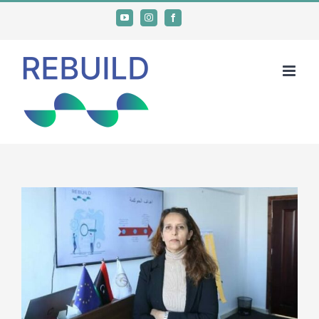
Ski
YouTube
Instagram
Facebook
t
conten
View
Larger
Image