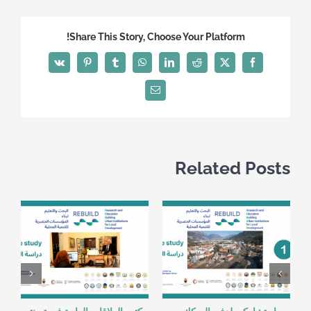
Share This Story, Choose Your Platform!
Vk
Pinterest
Tumblr
WhatsApp
LinkedIn
Reddit
Facebook
X
Email
Related Posts