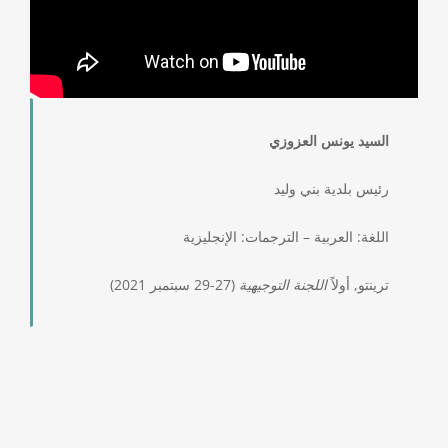
السيد يونس العزوزي
رئيس بلدية بني وليد
اللغة: العربية – الترجمات: الإنجليزية
ترينتو, أولاً
اللجنة التوجيهية
(27-29 سبتمبر 2021)