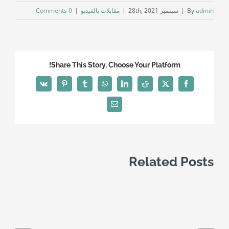
admin
By
|
سبتمبر 28th, 2021
|
مقابلات بالفيديو
|
0 Comments
Share This Story, Choose Your Platform!
Vk
Pinterest
Tumblr
WhatsApp
LinkedIn
Reddit
Facebook
X
Email
Related Posts