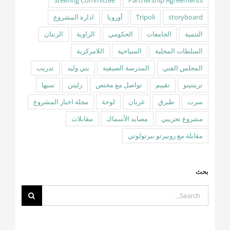
Steering Committee
Partnership Agreements
storyboard
Tripoli
أوروبا
ادارة المشروع
التنمية
الجامعات
الحكومي
الزاوية
الزنتان
السلطات المحلية
السياحية
اللامركزية
المجلس الفني
المدرسة الصيفية
بني وليد
تدريب
ترينتينو
تقييم
تواصل مع مختص
زليتن
سبها
سرت
طبرق
غريان
لوحة
مجلة اخبار المشروع
مشروع تجريبي
مصايد الأسماك
مقابلات
مقابلة مع روبيرتو بيرتولوتي
بحث
Search
for: