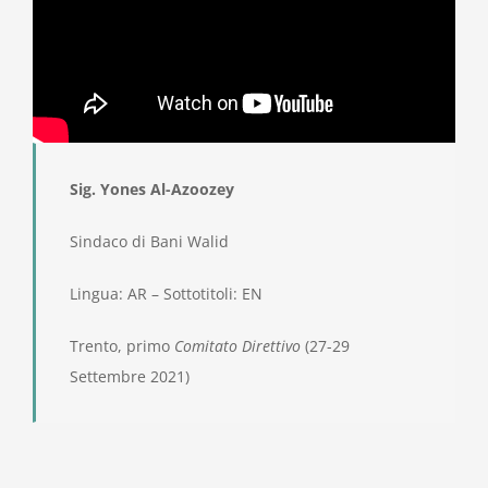
Sig. Yones Al-Azoozey
Sindaco di Bani Walid
Lingua: AR – Sottotitoli: EN
Trento, primo
Comitato Direttivo
(27-29
Settembre 2021)