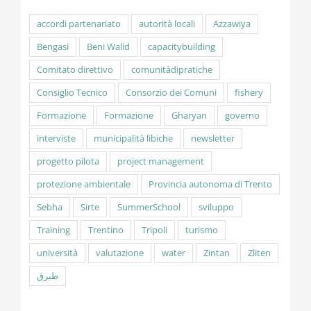
accordi partenariato
autorità locali
Azzawiya
Bengasi
Beni Walid
capacitybuilding
Comitato direttivo
comunitàdipratiche
Consiglio Tecnico
Consorzio dei Comuni
fishery
Formazione
Formazione
Gharyan
governo
interviste
municipalità libiche
newsletter
progetto pilota
project management
protezione ambientale
Provincia autonoma di Trento
Sebha
Sirte
SummerSchool
sviluppo
Training
Trentino
Tripoli
turismo
università
valutazione
water
Zintan
Zliten
طبرق