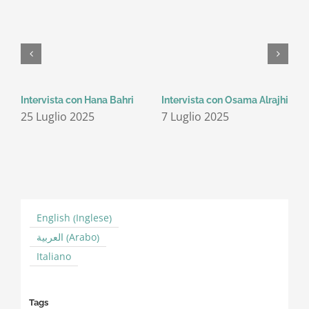
Intervista con Hana Bahri
Intervista con Osama Alrajhi
I
K
25 Luglio 2025
7 Luglio 2025
3
Inglese
English
(
)
Arabo
العربية
(
)
Italiano
Tags