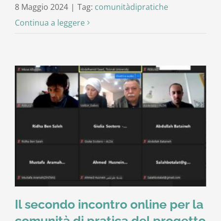
8 Maggio 2024
|
Tag:
comunitàdipratiche
Continua a leggere
Il secondo incontro online per la
comunità di pratica del progetto