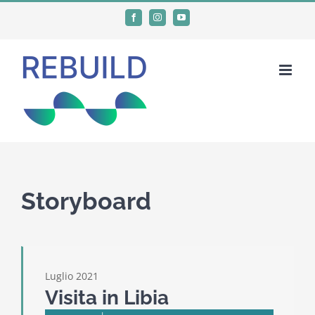
Salta
Facebook
Instagram
YouTube
al
contenuto
Storyboard
Luglio 2021
Visita in Libia