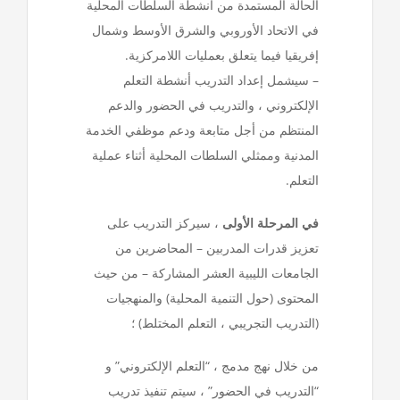
الحالة المستمدة من أنشطة السلطات المحلية
في الاتحاد الأوروبي والشرق الأوسط وشمال
إفريقيا فيما يتعلق بعمليات اللامركزية.
– سيشمل إعداد التدريب أنشطة التعلم
الإلكتروني ، والتدريب في الحضور والدعم
المنتظم من أجل متابعة ودعم موظفي الخدمة
المدنية وممثلي السلطات المحلية أثناء عملية
التعلم.
في المرحلة الأولى
، سيركز التدريب على
تعزيز قدرات المدربين – المحاضرين من
الجامعات الليبية العشر المشاركة – من حيث
المحتوى (حول التنمية المحلية) والمنهجيات
(التدريب التجريبي ، التعلم المختلط) ؛
من خلال نهج مدمج ، “التعلم الإلكتروني” و
“التدريب في الحضور” ، سيتم تنفيذ تدريب