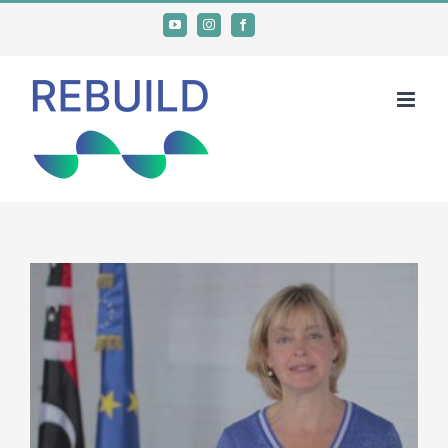
Ski
YouTube
Instagram
Facebook
t
conten