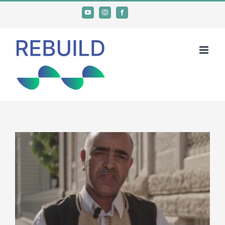
Ski
YouTube
Instagram
Facebook
t
conten