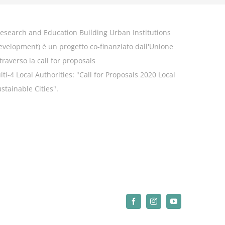
esearch and Education Building Urban Institutions
Development
) è un progetto co-finanziato dall'Unione
raverso la call for proposals
-4 Local Authorities: "
Call for Proposals 2020 Local
stainable Cities".
Facebook
Instagram
YouTube