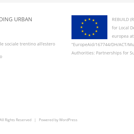
LDING URBAN
REBUILD (
R
for Local 
europea att
e sociale trentino all’estero
“EuropeAid/167744/DH/ACT/Multi
Authorities: Partnerships for Su
ro
ll Rights Reserved | Powered by
WordPress