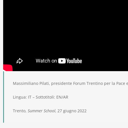
Massimiliano Pilati, presidente Forum Trentino per la Pace e
Lingua: IT – Sottotitoli: EN/AR
Trento,
Summer School,
27 giugno 2022