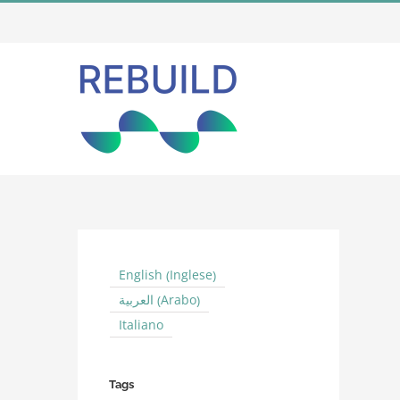
Salta
al
contenuto
Inglese
English
(
)
Arabo
العربية
(
)
Italiano
Tags