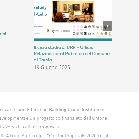
ajhi
Il caso studio di URP – Ufficio
Valorizzaz
Relazioni con il Pubblico del Comune
rafforzam
di Trento
REBUILD: l
Cooperazio
19 Giugno 2025
Trento
12 Giug
esearch and Education Building Urban Institutions
Development
) è un progetto co-finanziato dall'Unione
raverso la call for proposals
-4 Local Authorities: "
Call for Proposals 2020 Local