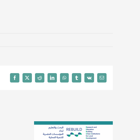
Facebook
X
Reddit
LinkedIn
WhatsApp
Tumblr
Vk
Email