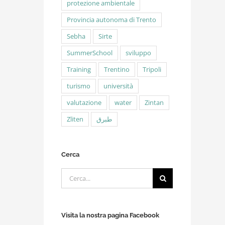
protezione ambientale
Provincia autonoma di Trento
Sebha
Sirte
SummerSchool
sviluppo
Training
Trentino
Tripoli
turismo
università
valutazione
water
Zintan
Zliten
طبرق
Cerca
Cerca
per:
Visita la nostra pagina Facebook