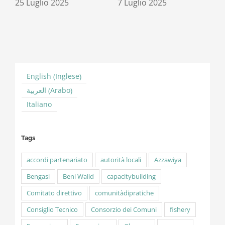
K
25 Luglio 2025
7 Luglio 2025
3
Inglese
English
(
)
Arabo
العربية
(
)
Italiano
Tags
accordi partenariato
autorità locali
Azzawiya
Bengasi
Beni Walid
capacitybuilding
Comitato direttivo
comunitàdipratiche
Consiglio Tecnico
Consorzio dei Comuni
fishery