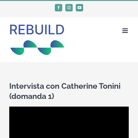
Salta
Facebook
Instagram
YouTube
al
contenuto
Intervista con Catherine Tonini
(domanda 1)