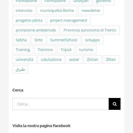
Formazione
Formazione
Gharyan
governo
interviste
municipalità libiche
newsletter
progetto pilota
project management
protezione ambientale
Provincia autonoma di Trento
Sebha
Sirte
SummerSchool
sviluppo
Training
Trentino
Tripoli
turismo
università
valutazione
water
Zintan
Zliten
طبرق
Cerca
Cerca
per:
Visita la nostra pagina Facebook