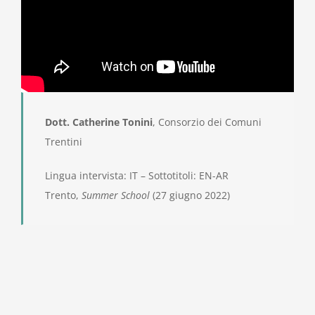
Dott. Catherine Tonini
, Consorzio dei Comuni
Trentini
Lingua intervista: IT – Sottotitoli: EN-AR
Trento,
Summer School
(27 giugno 2022)