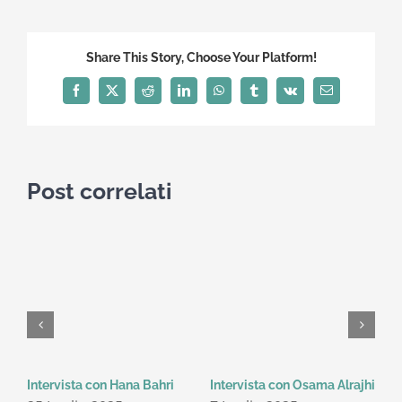
Share This Story, Choose Your Platform!
Facebook
X
Reddit
LinkedIn
WhatsApp
Tumblr
Vk
Email
Post correlati
Intervista con Hana Bahri
Intervista con Osama Alrajhi
I