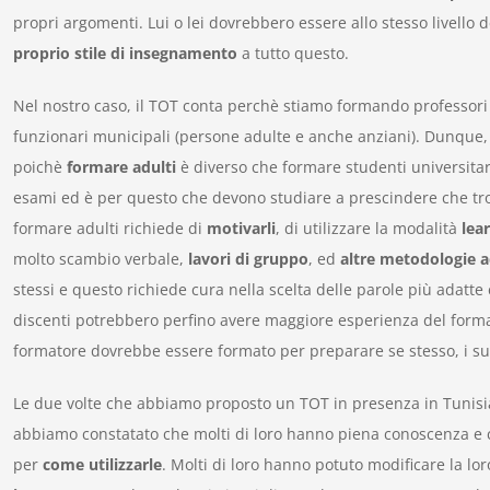
propri argomenti. Lui o lei dovrebbero essere allo stesso livello
proprio stile di insegnamento
a tutto questo.
Nel nostro caso, il TOT conta perchè stiamo formando professori e
funzionari municipali (persone adulte e anche anziani). Dunque,
poichè
formare adulti
è diverso che formare studenti universitari
esami ed è per questo che devono studiare a prescindere che tro
formare adulti richiede di
motivarli
, di utilizzare la modalità
lea
molto scambio verbale,
lavori di gruppo
, ed
altre metodologie a
stessi e questo richiede cura nella scelta delle parole più adatte 
discenti potrebbero perfino avere maggiore esperienza del format
formatore dovrebbe essere formato per preparare se stesso, i suoi
Le due volte che abbiamo proposto un TOT in presenza in Tunisia
abbiamo constatato che molti di loro hanno piena conoscenza 
per
come utilizzarle
. Molti di loro hanno potuto modificare la l