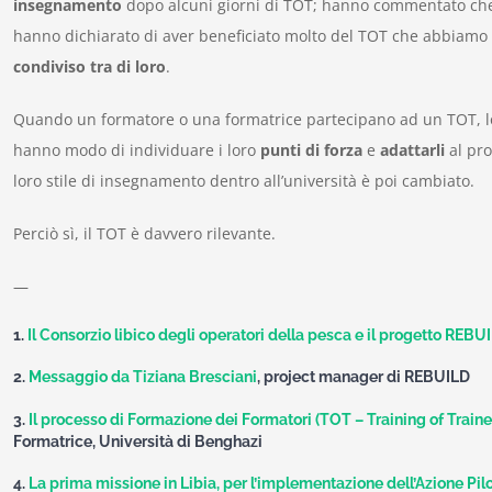
insegnamento
dopo alcuni giorni di TOT; hanno commentato che e
hanno dichiarato di aver beneficiato molto del TOT che abbiamo 
condiviso tra di loro
.
Quando un formatore o una formatrice partecipano ad un TOT, lo
hanno modo di individuare i loro
punti di forza
e
adattarli
al pro
loro stile di insegnamento dentro all’università è poi cambiato.
Perciò sì, il TOT è davvero rilevante.
—
1.
Il Consorzio libico degli operatori della pesca e il progetto REBU
2.
Messaggio da Tiziana Bresciani
, project manager di REBUILD
3.
Il processo di Formazione dei Formatori (TOT – Training of Train
Formatrice, Università di Benghazi
4.
La prima missione in Libia, per l’implementazione dell’Azione Pil