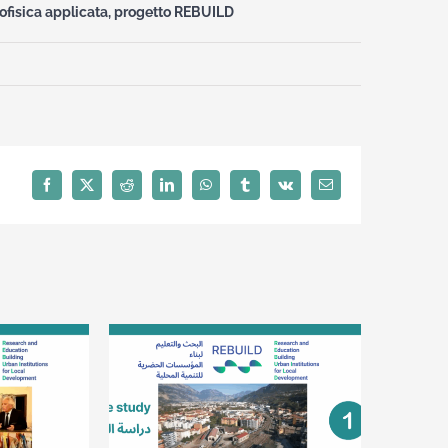
eofisica applicata, progetto REBUILD
Facebook
X
Reddit
LinkedIn
WhatsApp
Tumblr
Vk
Email