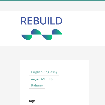
Salta
al
contenuto
Inglese
English
(
)
Arabo
العربية
(
)
Italiano
Tags