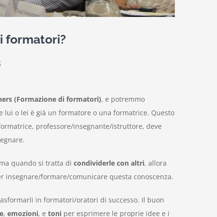
i formatori?
g
iners (Formazione di formatori)
, e potremmo
 lui o lei è già un formatore o una formatrice.
Questo
 formatrice, professore/insegnante/istruttore, deve
segnare.
, ma
quando si tratta di
condividerle con altri
, allora
 per insegnare/formare/comunicare questa conoscenza.
rasformarli in formatori/oratori di successo. Il buon
e
,
emozioni
, e
toni
per esprimere le proprie idee e i