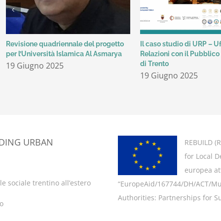
Revisione quadriennale del progetto
Il caso studio di URP – Uf
per l’Università Islamica Al Asmarya
Relazioni con il Pubblic
di Trento
19 Giugno 2025
19 Giugno 2025
LDING URBAN
REBUILD (
R
for Local 
europea att
e sociale trentino all’estero
“EuropeAid/167744/DH/ACT/Multi
Authorities: Partnerships for Su
ro