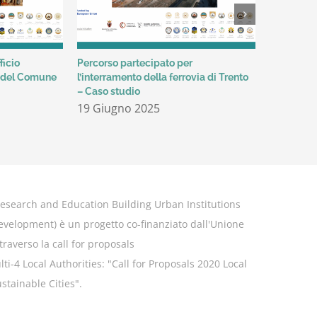
ficio
Percorso partecipato per
Valorizzaz
o del Comune
l’interramento della ferrovia di Trento
rafforzam
– Caso studio
REBUILD: l
Cooperazio
19 Giugno 2025
Trento
12 Giug
esearch and Education Building Urban Institutions
Development
) è un progetto co-finanziato dall'Unione
raverso la call for proposals
-4 Local Authorities: "
Call for Proposals 2020 Local
stainable Cities".