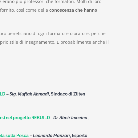
rano più professori che formatori. Molti di loro
fornito, così come della
conoscenza che hanno
ro beneficiano di ogni formatore o oratore, perchè
prio stile di insegnamento. E probabilmente anche il
ILD
–
Sig. Muftah Ahmadi
, Sindaco di Zliten
ers) nel progetto REBUILD
–
Dr. Abeir Imneina
,
ota sulla Pesca
–
Leonardo Manzari
,
Esperto