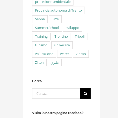
protezione ambientale
Provincia autonoma di Trento
Sebha
Sirte
SummerSchool
sviluppo
Training
Trentino
Tripoli
turismo
università
valutazione
water
Zintan
Zliten
طبرق
Cerca
Cerca
per:
Visita la nostra pagina Facebook